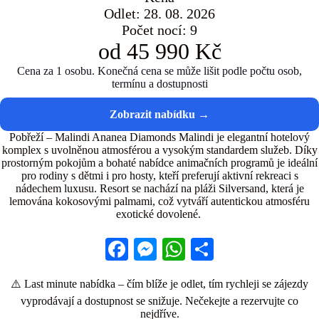
Odlet: 28. 08. 2026
Počet nocí: 9
od 45 990 Kč
Cena za 1 osobu. Konečná cena se může lišit podle počtu osob,
termínu a dostupnosti
Pobřeží – Malindi Ananea Diamonds Malindi je elegantní hotelový
komplex s uvolněnou atmosférou a vysokým standardem služeb. Díky
prostorným pokojům a bohaté nabídce animačních programů je ideální
pro rodiny s dětmi i pro hosty, kteří preferují aktivní rekreaci s
nádechem luxusu. Resort se nachází na pláži Silversand, která je
lemována kokosovými palmami, což vytváří autentickou atmosféru
exotické dovolené.
Fa
M
W
S
ce
es
ha
ha
⚠️ Last minute nabídka – čím blíže je odlet, tím rychleji se zájezdy
bo
se
ts
re
vyprodávají a dostupnost se snižuje. Nečekejte a rezervujte co
ok
ng
A
nejdříve.