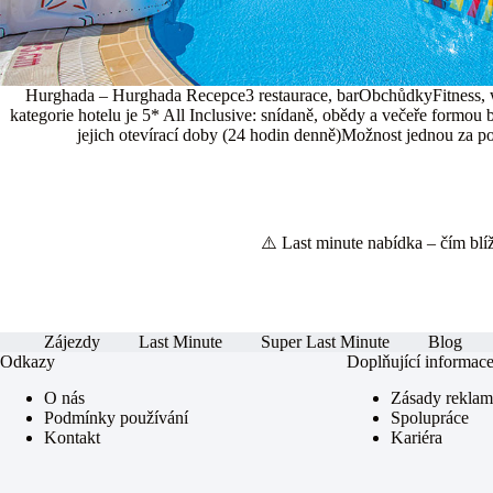
Hurghada – Hurghada Recepce3 restaurace, barObchůdkyFitness, we
kategorie hotelu je 5* All Inclusive: snídaně, obědy a večeře formo
jejich otevírací doby (24 hodin denně)Možnost jednou za pob
⚠️ Last minute nabídka – čím blíže
Zájezdy
Last Minute
Super Last Minute
Blog
Odkazy
Doplňující informac
O nás
Zásady rekla
Podmínky používání
Spolupráce
Kontakt
Kariéra