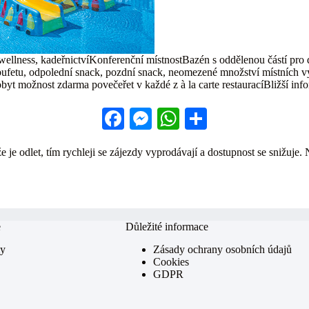
llness, kadeřnictvíKonferenční místnostBazén s oddělenou částí pro 
u bufetu, odpolední snack, pozdní snack, neomezené množství místních v
yt možnost zdarma povečeřet v každé z à la carte restauracíBližší info
Fa
M
W
S
ce
es
ha
ha
 je odlet, tím rychleji se zájezdy vyprodávají a dostupnost se snižuje. 
bo
se
ts
re
ok
ng
A
er
pp
e
Důležité informace
my
Zásady ochrany osobních údajů
Cookies
GDPR