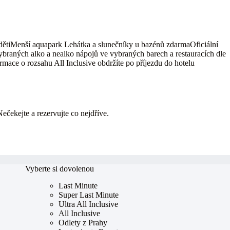
dětiMenší aquapark Lehátka a slunečníky u bazénů zdarmaOficiální
ybraných alko a nealko nápojů ve vybraných barech a restauracích dle
rmace o rozsahu All Inclusive obdržíte po příjezdu do hotelu
Nečekejte a rezervujte co nejdříve.
Vyberte si dovolenou
Last Minute
Super Last Minute
Ultra All Inclusive
All Inclusive
Odlety z Prahy