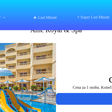
⏰
⚡ Super Last Minute
Amc Royal & Spa
🔥 Last Minute
Amc Royal & Spa
Cena za 1 osobu. Konečná