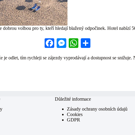
 dobrou volbou pro ty, kteří hledají blažený odpočinek. Hotel nabízí 
Fa
M
W
S
ce
es
ha
ha
 je odlet, tím rychleji se zájezdy vyprodávají a dostupnost se snižuje. 
bo
se
ts
re
ok
ng
A
er
pp
e
Důležité informace
my
Zásady ochrany osobních údajů
Cookies
GDPR