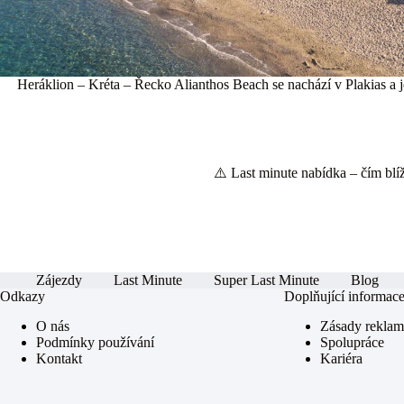
Heráklion – Kréta – Řecko Alianthos Beach se nachází v Plakias a je
⚠️ Last minute nabídka – čím blíže
Zájezdy
Last Minute
Super Last Minute
Blog
Odkazy
Doplňující informac
O nás
Zásady rekla
Podmínky používání
Spolupráce
Kontakt
Kariéra