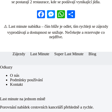
se postarají 2 restaurace, kde se podávají vynikající jídla.
Fa
M
W
S
ce
es
ha
ha
⚠️ Last minute nabídka – čím blíže je odlet, tím rychleji se zájezdy
bo
se
ts
re
vyprodávají a dostupnost se snižuje. Nečekejte a rezervujte co
ok
ng
A
nejdříve.
er
pp
Zájezdy
Last Minute
Super Last Minute
Blog
Odkazy
O nás
Podmínky používání
Kontakt
Last minute na jednom místě
Porovnání nabídek cestovních kanceláří přehledně a rychle.