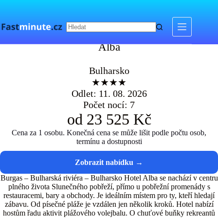
Skip
to
content
Alba
Alba
Bulharsko
★★★★
Odlet: 11. 08. 2026
Počet nocí: 7
od 23 525 Kč
Cena za 1 osobu. Konečná cena se může lišit podle počtu osob,
termínu a dostupnosti
Burgas – Bulharská riviéra – Bulharsko Hotel Alba se nachází v centru
plného života Slunečného pobřeží, přímo u pobřežní promenády s
restauracemi, bary a obchody. Je ideálním místem pro ty, kteří hledají
zábavu. Od písečné pláže je vzdálen jen několik kroků. Hotel nabízí
hostům řadu aktivit plážového volejbalu. O chuťové buňky rekreantů