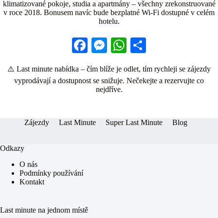
klimatizované pokoje, studia a apartmány – všechny zrekonstruované
v roce 2018. Bonusem navíc bude bezplatné Wi-Fi dostupné v celém
hotelu.
Fa
M
W
S
ce
es
ha
ha
⚠️ Last minute nabídka – čím blíže je odlet, tím rychleji se zájezdy
bo
se
ts
re
vyprodávají a dostupnost se snižuje. Nečekejte a rezervujte co
ok
ng
A
nejdříve.
er
pp
Zájezdy
Last Minute
Super Last Minute
Blog
Odkazy
O nás
Podmínky používání
Kontakt
Last minute na jednom místě