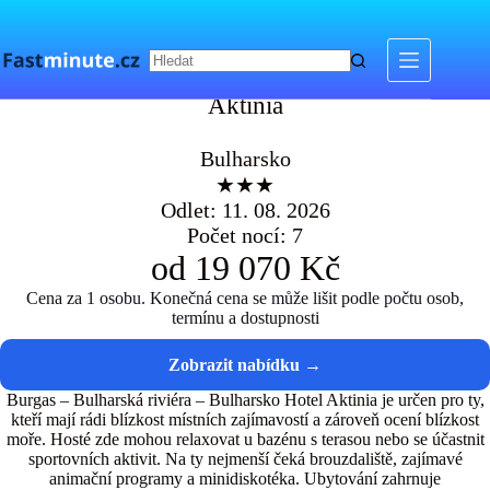
Skip
to
content
Aktinia
Aktinia
Bulharsko
★★★
Odlet: 11. 08. 2026
Počet nocí: 7
od 19 070 Kč
Cena za 1 osobu. Konečná cena se může lišit podle počtu osob,
termínu a dostupnosti
Burgas – Bulharská riviéra – Bulharsko Hotel Aktinia je určen pro ty,
kteří mají rádi blízkost místních zajímavostí a zároveň ocení blízkost
moře. Hosté zde mohou relaxovat u bazénu s terasou nebo se účastnit
sportovních aktivit. Na ty nejmenší čeká brouzdaliště, zajímavé
animační programy a minidiskotéka. Ubytování zahrnuje