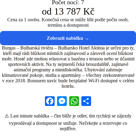
Počet nocí: 7
od 13 787 Kč
Cena za 1 osobu. Konečná cena se může lišit podle počtu osob,
termínu a dostupnosti
Burgas – Bulharská riviéra – Bulharsko Hotel Aktinia je určen pro ty,
kteří mají rádi blízkost místních zajímavostí a zároveň ocení blízkost
moře. Hosté zde mohou relaxovat u bazénu s terasou nebo se účastnit
sportovních aktivit. Na ty nejmenší čeká brouzdaliště, zajímavé
animační programy a minidiskotéka. Ubytování zahrnuje
klimatizované pokoje, studia a apartmány – všechny zrekonstruované
v roce 2018. Bonusem navíc bude bezplatné Wi-Fi dostupné v celém
hotelu.
Fa
M
W
S
ce
es
ha
ha
⚠️ Last minute nabídka – čím blíže je odlet, tím rychleji se zájezdy
bo
se
ts
re
vyprodávají a dostupnost se snižuje. Nečekejte a rezervujte co
ok
ng
A
nejdříve.