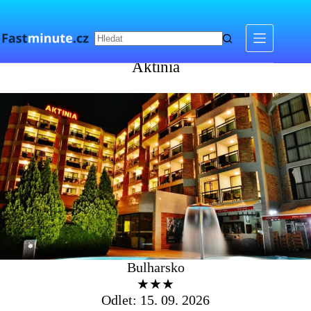
Skip
to
content
Aktinia
Aktinia
Bulharsko
★★★
Odlet: 15. 09. 2026