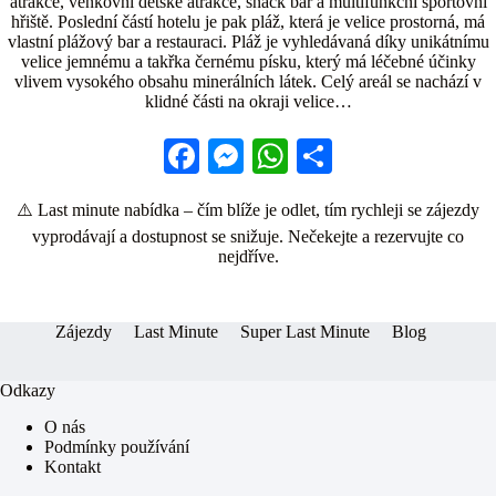
atrakce, venkovní dětské atrakce, snack bar a multifunkční sportovní
hřiště. Poslední částí hotelu je pak pláž, která je velice prostorná, má
vlastní plážový bar a restauraci. Pláž je vyhledávaná díky unikátnímu
velice jemnému a takřka černému písku, který má léčebné účinky
vlivem vysokého obsahu minerálních látek. Celý areál se nachází v
klidné části na okraji velice…
Fa
M
W
S
ce
es
ha
ha
⚠️ Last minute nabídka – čím blíže je odlet, tím rychleji se zájezdy
bo
se
ts
re
vyprodávají a dostupnost se snižuje. Nečekejte a rezervujte co
ok
ng
A
nejdříve.
er
pp
Zájezdy
Last Minute
Super Last Minute
Blog
Odkazy
O nás
Podmínky používání
Kontakt