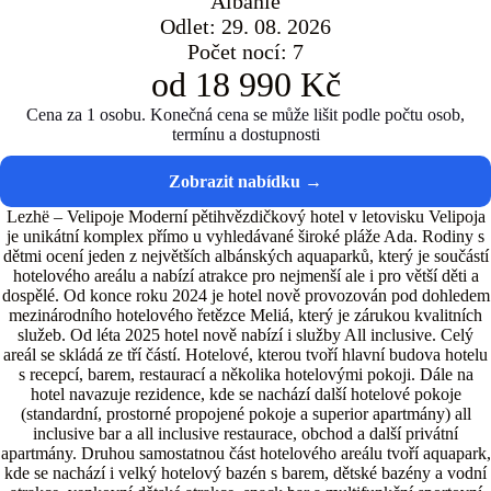
Albánie
Odlet: 29. 08. 2026
Počet nocí: 7
od 18 990 Kč
Cena za 1 osobu. Konečná cena se může lišit podle počtu osob,
termínu a dostupnosti
Lezhë – Velipoje Moderní pětihvězdičkový hotel v letovisku Velipoja
je unikátní komplex přímo u vyhledávané široké pláže Ada. Rodiny s
dětmi ocení jeden z největších albánských aquaparků, který je součástí
hotelového areálu a nabízí atrakce pro nejmenší ale i pro větší děti a
dospělé. Od konce roku 2024 je hotel nově provozován pod dohledem
mezinárodního hotelového řetězce Meliá, který je zárukou kvalitních
služeb. Od léta 2025 hotel nově nabízí i služby All inclusive. Celý
areál se skládá ze tří částí. Hotelové, kterou tvoří hlavní budova hotelu
s recepcí, barem, restaurací a několika hotelovými pokoji. Dále na
hotel navazuje rezidence, kde se nachází další hotelové pokoje
(standardní, prostorné propojené pokoje a superior apartmány) all
inclusive bar a all inclusive restaurace, obchod a další privátní
apartmány. Druhou samostatnou část hotelového areálu tvoří aquapark,
kde se nachází i velký hotelový bazén s barem, dětské bazény a vodní