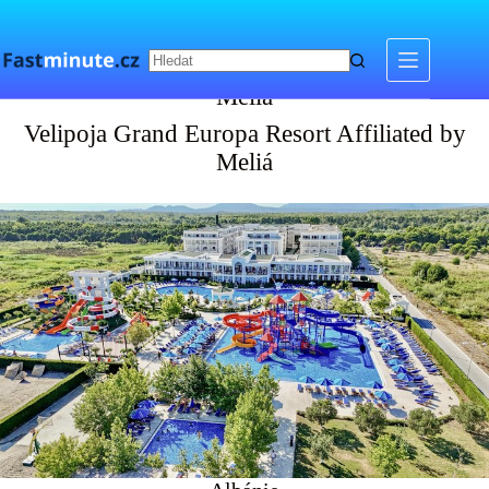
Skip
to
content
Velipoja Grand Europa Resort Affiliated by
Meliá
Velipoja Grand Europa Resort Affiliated by
Meliá