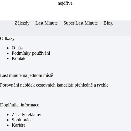
ok
ng
A
nejdříve.
er
pp
Zájezdy
Last Minute
Super Last Minute
Blog
Odkazy
O nás
Podmínky používání
Kontakt
Last minute na jednom místě
Porovnání nabídek cestovních kanceláří přehledně a rychle.
Doplňující informace
Zásady reklamy
Spolupráce
Kariéra