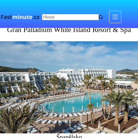
Skip
to
content
Gran Palladium White Island Resort & Spa
Gran Palladium White Island Resort & Spa
Španělsko