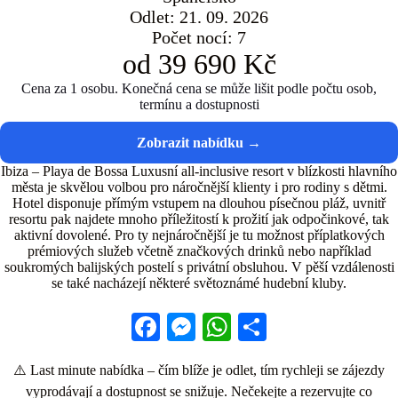
Odlet: 21. 09. 2026
Počet nocí: 7
od 39 690 Kč
Cena za 1 osobu. Konečná cena se může lišit podle počtu osob,
termínu a dostupnosti
Ibiza – Playa de Bossa Luxusní all-inclusive resort v blízkosti hlavního
města je skvělou volbou pro náročnější klienty i pro rodiny s dětmi.
Hotel disponuje přímým vstupem na dlouhou písečnou pláž, uvnitř
resortu pak najdete mnoho příležitostí k prožití jak odpočinkové, tak
aktivní dovolené. Pro ty nejnáročnější je tu možnost příplatkových
prémiových služeb včetně značkových drinků nebo například
soukromých balijských postelí s privátní obsluhou. V pěší vzdálenosti
se také nacházejí některé světoznámé hudební kluby.
Fa
M
W
S
ce
es
ha
ha
⚠️ Last minute nabídka – čím blíže je odlet, tím rychleji se zájezdy
bo
se
ts
re
vyprodávají a dostupnost se snižuje. Nečekejte a rezervujte co