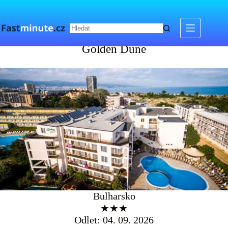
Skip
to
content
Golden Dune
Golden Dune
Bulharsko
★★★
Odlet: 04. 09. 2026