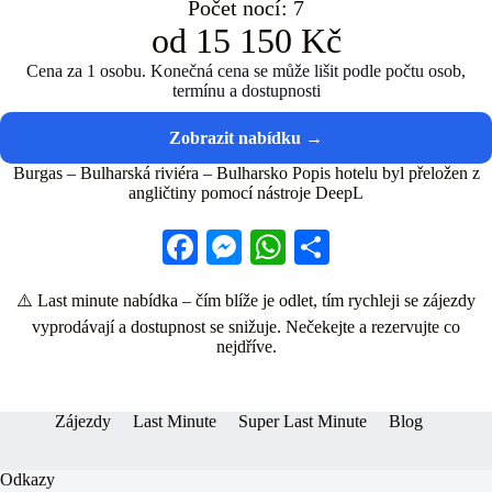
Počet nocí: 7
od 15 150 Kč
Cena za 1 osobu. Konečná cena se může lišit podle počtu osob,
termínu a dostupnosti
Burgas – Bulharská riviéra – Bulharsko Popis hotelu byl přeložen z
angličtiny pomocí nástroje DeepL
Fa
M
W
S
ce
es
ha
ha
⚠️ Last minute nabídka – čím blíže je odlet, tím rychleji se zájezdy
bo
se
ts
re
vyprodávají a dostupnost se snižuje. Nečekejte a rezervujte co
ok
ng
A
nejdříve.
er
pp
Zájezdy
Last Minute
Super Last Minute
Blog
Odkazy